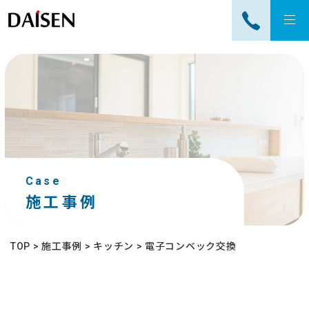
tog
nav
Case
施工事例
TOP
>
施工事例
>
キッチン
>
電子コンベック交換