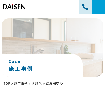
tog
nav
Case
施工事例
TOP
>
施工事例
>
お風呂
>
給湯器交換