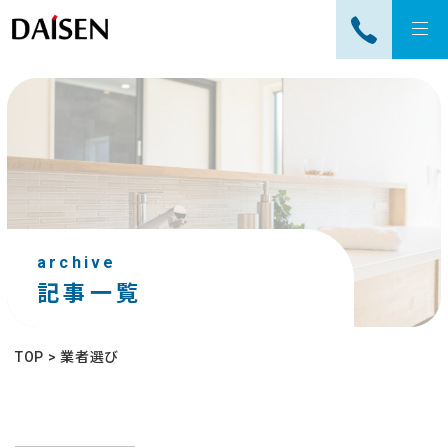
tog
nav
archive
記事一覧
TOP
>
業者選び