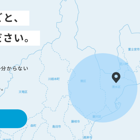
ごと、
ださい。
か分からない
い。